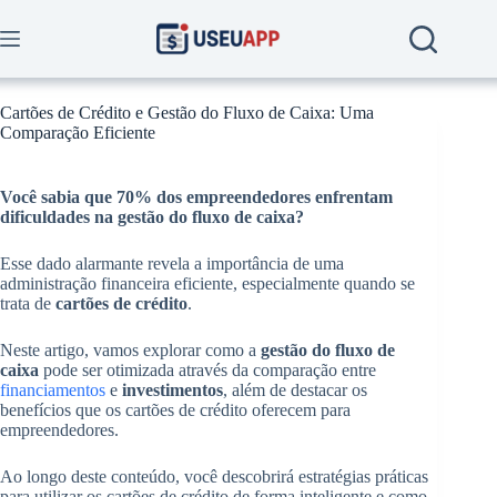
Skip
to
content
Cartões de Crédito e Gestão do Fluxo de Caixa: Uma
Comparação Eficiente
Você sabia que
70%
dos empreendedores enfrentam
dificuldades na gestão do fluxo de caixa?
Esse dado alarmante revela a importância de uma
administração financeira eficiente, especialmente quando se
trata de
cartões de crédito
.
Neste artigo, vamos explorar como a
gestão do fluxo de
caixa
pode ser otimizada através da comparação entre
financiamentos
e
investimentos
, além de destacar os
benefícios que os cartões de crédito oferecem para
empreendedores.
Ao longo deste conteúdo, você descobrirá estratégias práticas
para utilizar os cartões de crédito de forma inteligente e como